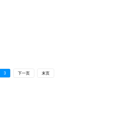
3
下一页
末页