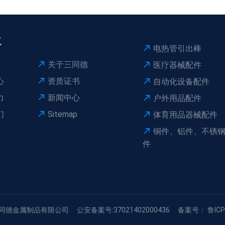
航
电热管引出棒
关于三同德
医疗器械配件
心
资质证书
自动化设备配件
力
新闻中心
户外用品配件
们
Sitemap
体育用品器械配件
铜件、铝件、不锈
件
三同德金属制品有限公司
公安备案号:37021402000436
备案号： 鲁ICP